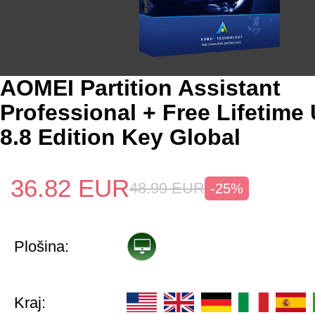
AOMEI Partition Assistant
Professional + Free Lifetime
8.8 Edition Key Global
36.82
EUR
48.99
EUR
-25%
Plošina:
Kraj: