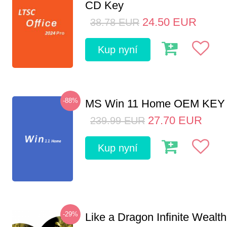
CD Key
24.50
EUR
38.78
EUR
Kup nyní
-88%
MS Win 11 Home OEM KE
27.70
EUR
239.99
EUR
Kup nyní
-29%
Like a Dragon Infinite Weal