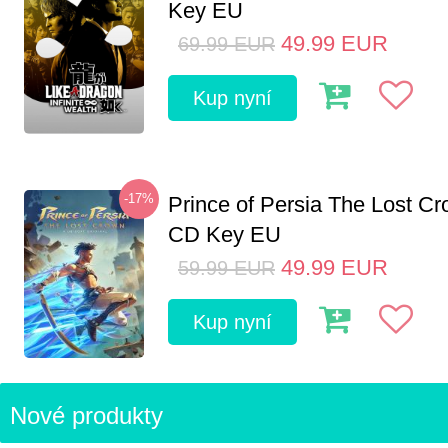
Key EU
49.99
EUR
69.99
EUR
Kup nyní
-17%
Prince of Persia The Lost C
CD Key EU
49.99
EUR
59.99
EUR
Kup nyní
Nové produkty