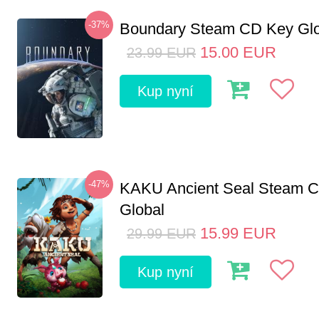
-37%
Boundary Steam CD Key Glo
15.00
EUR
23.99
EUR
Kup nyní
-47%
KAKU Ancient Seal Steam 
Global
15.99
EUR
29.99
EUR
Kup nyní