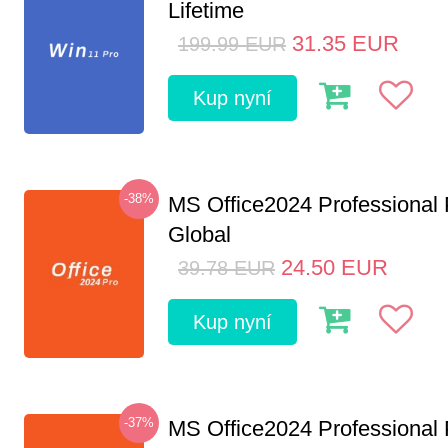
Lifetime
31.35
EUR
199.99
EUR
Kup nyní
-38%
MS Office2024 Professional
Global
24.50
EUR
39.78
EUR
Kup nyní
-37%
MS Office2024 Professional