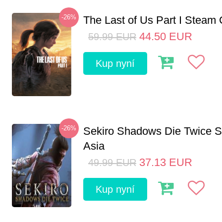
-26%
The Last of Us Part I Stea
44.50
EUR
59.99
EUR
Kup nyní
-26%
Sekiro Shadows Die Twice 
Asia
37.13
EUR
49.99
EUR
Kup nyní