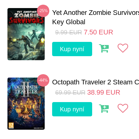
-25%
Yet Another Zombie Survivo
Key Global
7.50
EUR
9.99
EUR
Kup nyní
-44%
Octopath Traveler 2 Steam
38.99
EUR
69.99
EUR
Kup nyní