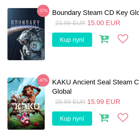
-37%
Boundary Steam CD Key Glo
15.00
EUR
23.99
EUR
Kup nyní
-47%
KAKU Ancient Seal Steam 
Global
15.99
EUR
29.99
EUR
Kup nyní