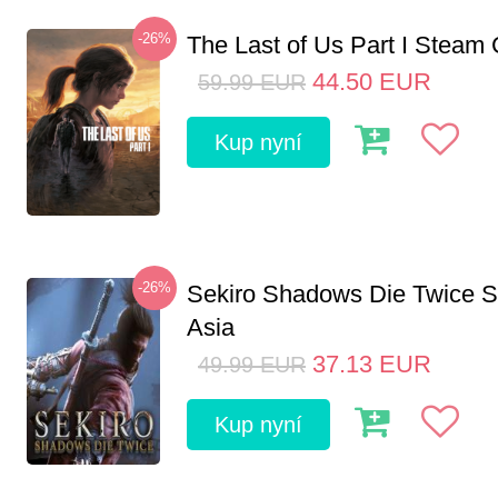
-26%
The Last of Us Part I Stea
44.50
EUR
59.99
EUR
Kup nyní
-26%
Sekiro Shadows Die Twice 
Asia
37.13
EUR
49.99
EUR
Kup nyní