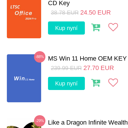
CD Key
24.50
EUR
38.78
EUR
Kup nyní
-88%
MS Win 11 Home OEM KE
27.70
EUR
239.99
EUR
Kup nyní
-29%
Like a Dragon Infinite Weal