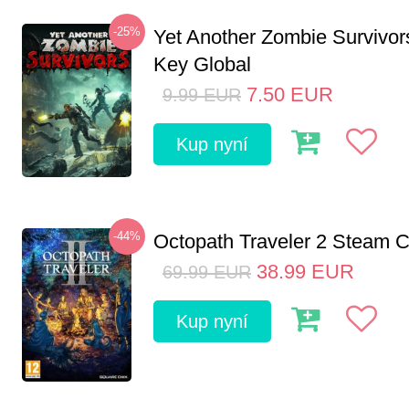
-25%
Yet Another Zombie Survivo
Key Global
7.50
EUR
9.99
EUR
Kup nyní
-44%
Octopath Traveler 2 Steam
38.99
EUR
69.99
EUR
Kup nyní