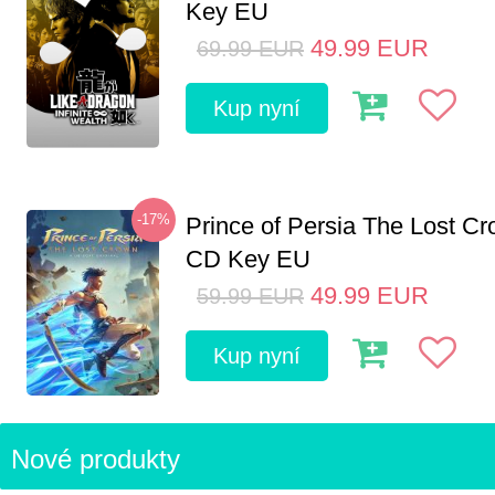
Key EU
49.99
EUR
69.99
EUR
Kup nyní
-17%
Prince of Persia The Lost C
CD Key EU
49.99
EUR
59.99
EUR
Kup nyní
Nové produkty