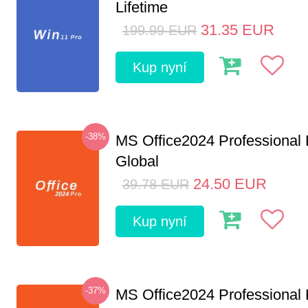
Lifetime
31.35
EUR
199.99
EUR
Kup nyní
-38%
MS Office2024 Professional
Global
24.50
EUR
39.78
EUR
Kup nyní
-37%
MS Office2024 Professional